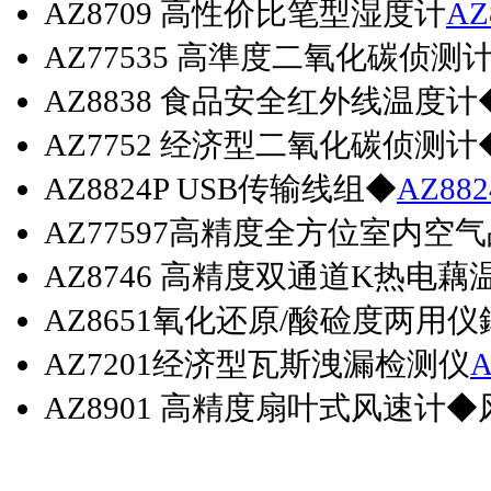
AZ8709 高性价比笔型湿度计
AZ
AZ77535 高準度二氧化碳侦
AZ8838 食品安全红外线温
AZ7752 经济型二氧化碳侦测
AZ8824P USB传输线组◆
AZ882
AZ77597高精度全方位室内
AZ8746 高精度双通道K热电藕
AZ8651氧化还原/酸硷度两
AZ7201经济型瓦斯洩漏检测仪
A
AZ8901 高精度扇叶式风速计◆