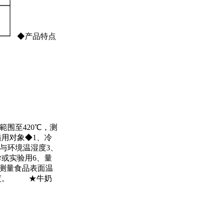
◆产品特点
範围至420℃，测
品适用对象◆1、冷
与环境温湿度3、
或实验用6、量
可测量食品表面温
内温度。 ★牛奶