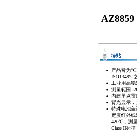
AZ88
产品皆为"CE
ISO13485
工业用高稳
测量範围 -20~
内建单点雷
背光显示，
特殊电池盖
定度红外线
420℃，
Class 