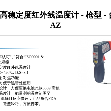
59 高稳定度红外线温度计 - 枪型 -
AZ
认可"并符合”ISO9001 &
"之规範
定度红外线温度计
420℃, D:S=8:1
射对焦功能
方便于黑暗处使用
设计，方便更换电池此款8859 高稳
温度计，能量测的温度範围至
测量準确且反应快速，产品符合FDA
II标準，造型轻巧，方便携带。