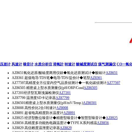
压差计
风速计
噪音计
水质分析仪
溶氧計
转速计
酸碱度测试仪
煤气测漏仪
CO一氧
AZ8651氧化还原/酸硷度两用仪錶◆氧化还原测试计◆酸硷计
AZ8651
AZ8361 超值电导/TDS笔◆电导/TDS/盐份计◆笔型
AZ8361
AZ77597高精度全方位室内空气品质侦测计◆一氧化碳侦测计
AZ77597
AZ86505 精密桌上型水质测量仪(pH/ORP/Cond
AZ86505
AZ7201经济型瓦斯洩漏检测仪
AZ7201
AZ87799 温溼度SD卡记录器
AZ87799
AZ86501精密桌上型水质测量仪(pH/mV/Temp.)
AZ86501
AZ8008 高性价比2合1转速计
AZ8008
AZ8891 超省电高精度防水温度计
AZ8891
AZ8925 经济型数位噪音计◆精密型噪音计◆智慧型噪音计◆
AZ8925
AZ8856 高精度多功能热电藕温度计◆TYPE K系列感温
AZ8856
AZ8829 高信赖度温溼度记录器
AZ8829