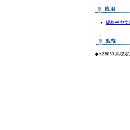
规格书
中文
◆AZ8859 