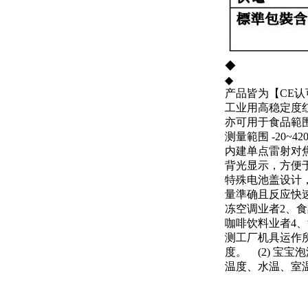
◆
◆
产品皆为【CE认可】
工业用高稳定度
亦可用于食品範
测量範围 -20~420
内建单点雷射对
背光显示，方便
特殊电池盖设计，
量準确且反应快速，
冻空调业者2、
咖啡饮料业者4
测工厂机具运作所
度。 (2) 宝
温度、水温、室