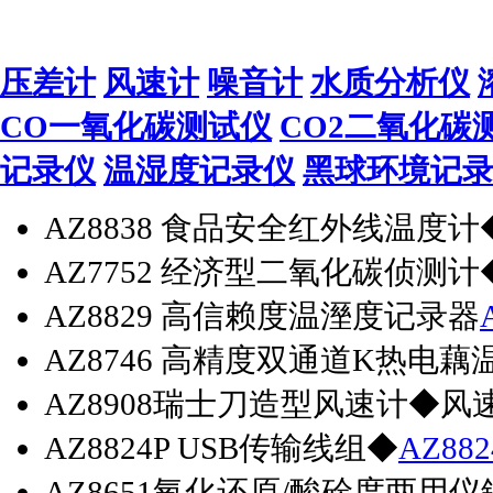
压差计
风速计
噪音计
水质分析仪
CO一氧化碳测试仪
CO2二氧化碳
记录仪
温湿度记录仪
黑球环境记
AZ8838 食品安全红外线温
AZ7752 经济型二氧化碳侦测
AZ8829 高信赖度温溼度记录器
AZ8746 高精度双通道K热电藕
AZ8908瑞士刀造型风速计◆风
AZ8824P USB传输线组◆
AZ882
AZ8651氧化还原/酸硷度两